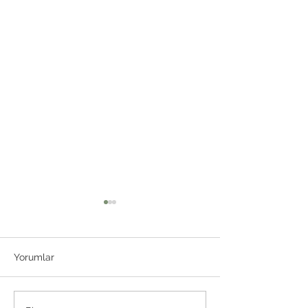
Yorumlar
HANTA VİRÜS 