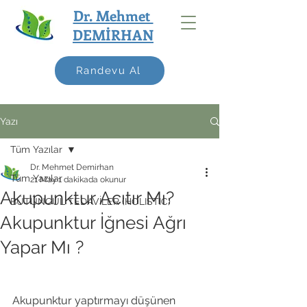
Dr. Mehmet
DEMİRHAN
Randevu Al
Yazı
Tüm Yazılar
Dr. Mehmet Demirhan
Tüm Yazılar
21 May
1 dakikada okunur
Akupunktur Acıtır Mı?
BÜTÜNCÜL TEDAVİLER (HOLISTIC)
Akupunktur İğnesi Ağrı
Yapar Mı ?
Akupunktur yaptırmayı düşünen 