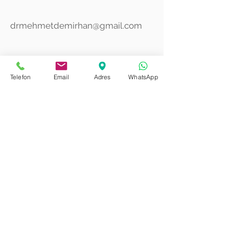
drmehmetdemirhan@gmail.com
Telefon
Email
Adres
WhatsApp
Tedaviler:
Bütüncül Tedavi
Akupunktur
Auriculoterapi
YNSA
Ozon Tedavisi
Fitoterapi
Aromaterapi