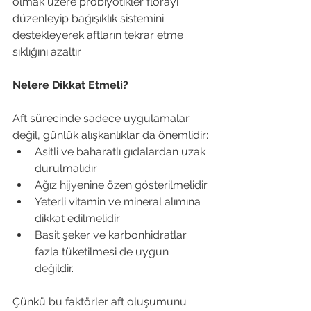
olmak üzere probiyotikler florayı 
düzenleyip bağışıklık sistemini 
destekleyerek aftların tekrar etme 
sıklığını azaltır.
Nelere Dikkat Etmeli?
Aft sürecinde sadece uygulamalar 
değil, günlük alışkanlıklar da önemlidir:
Asitli ve baharatlı gıdalardan uzak 
durulmalıdır
Ağız hijyenine özen gösterilmelidir
Yeterli vitamin ve mineral alımına 
dikkat edilmelidir
Basit şeker ve karbonhidratlar 
fazla tüketilmesi de uygun 
değildir.
Çünkü bu faktörler aft oluşumunu 