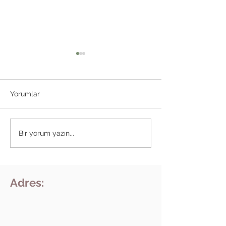
Yorumlar
TIRNAK MANTARINA
Akupunktur Acıt
Bir yorum yazın...
DOĞAL ÇÖZÜMLER
Akupunktur İğne
Yapar Mı ?
Adres: