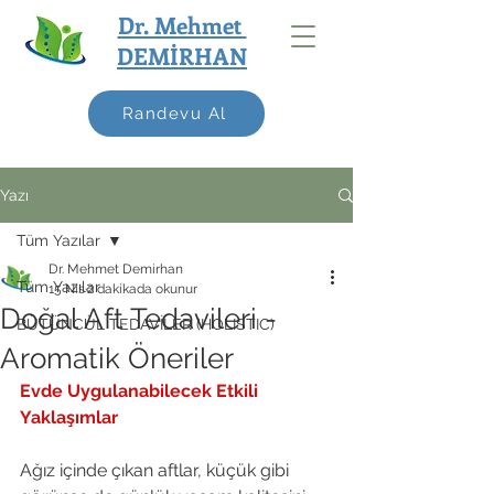
Dr. Mehmet
DEMİRHAN
Randevu Al
Yazı
Tüm Yazılar
Dr. Mehmet Demirhan
Tüm Yazılar
15 Nis
2 dakikada okunur
Doğal Aft Tedavileri -
BÜTÜNCÜL TEDAVİLER (HOLISTIC)
Aromatik Öneriler
Evde Uygulanabilecek Etkili 
Yaklaşımlar
Ağız içinde çıkan aftlar, küçük gibi 