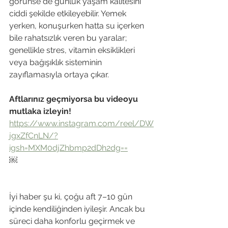
görünse de günlük yaşam kalitesini 
ciddi şekilde etkileyebilir. Yemek 
yerken, konuşurken hatta su içerken 
bile rahatsızlık veren bu yaralar; 
genellikle stres, vitamin eksiklikleri 
veya bağışıklık sisteminin 
zayıflamasıyla ortaya çıkar. 
Aftlarınız geçmiyorsa bu videoyu 
mutlaka izleyin!
https://www.instagram.com/reel/DW
jgxZfCnLN/?
igsh=MXM0djZhbmp2dDh2dg==
￼
İyi haber şu ki, çoğu aft 7–10 gün 
içinde kendiliğinden iyileşir. Ancak bu 
süreci daha konforlu geçirmek ve 