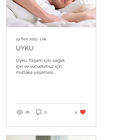
19 Tem 2019
∙
1
dk.
UYKU
Uyku: Yaşam için, sağlık
için ve vücudumuz için
mutlaka yaşaması
gereken, metabolizma ve
beyin foksiyonlarının
düzenlenmesinde rol...
26
0
4