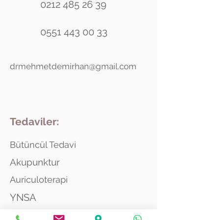
0212 485 26 39
0551 443 00 33
drmehmetdemirhan@gmail.com
Tedaviler:
Bütüncül Tedavi
Akupunktur
Auriculoterapi
YNSA
Ozon Tedavisi