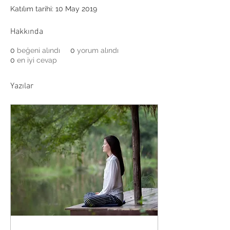
Katılım tarihi: 10 May 2019
Hakkında
0
beğeni alındı
0
yorum alındı
0
en iyi cevap
Yazılar