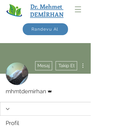
Dr. Mehmet
DEMİRHAN
Randevu Al
Diğer Eylemler
Mesaj
Takip Et
Admin
mhmtdemirhan
Profil