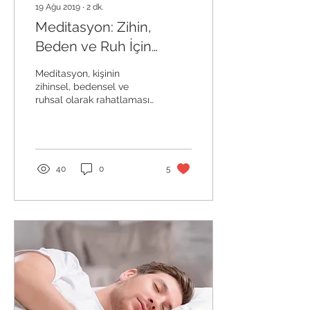
19 Ağu 2019
∙
2
dk.
Meditasyon: Zihin,
Beden ve Ruh İçin
Bilimsel Olarak
Meditasyon, kişinin
Kanıtlanmış Bir Şifa Yolu
zihinsel, bedensel ve
ruhsal olarak rahatlaması,
derinleşmesi ve iyileşmesi
için kendisiyle baş başa
kalarak...
40
0
5