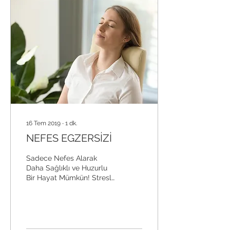
16 Tem 2019
∙
1
dk.
NEFES EGZERSİZİ
Sadece Nefes Alarak
Daha Sağlıklı ve Huzurlu
Bir Hayat Mümkün! Stresli
misiniz? Uykuya dalmakta
zorlanıyor, gün içinde
çabuk yoruluyor...