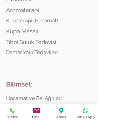
Aromaterapi
Kupaterapi (Hacamat)
Kupa Masajı
Tıbbi Sülük Tedavisi
Damar Yolu Tedavileri
Bilimsel:
Hacamat ve Bel Ağrıları
Hacamat ve Ağır Metal
Telefon
Email
Adres
WhatsApp
Hacamat ve Herpes Zoster
Fibromiyalaji ve Ozon