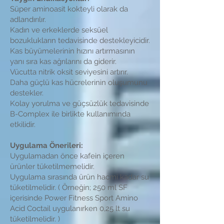
Süper aminoasit kokteyli olarak da
adlandırılır.
Kadın ve erkeklerde seksüel
bozuklukların tedavisinde destekleyicidir.
Kas büyümelerinin hızını artırmasının
yanı sıra kas ağrılarını da giderir.
Vücutta nitrik oksit seviyesini artırır.
Daha güçlü kas hücrelerinin oluşumunu
destekler.
Kolay yorulma ve güçsüzlük tedavisinde
B-Complex ile birlikte kullanımında
etkilidir.
Uygulama Önerileri:
Uygulamadan önce kafein içeren
ürünler tüketilmemelidir.
Uygulama sırasında ürün hacmi kadar su
tüketilmelidir. ( Örneğin; 250 ml SF
içerisinde Power Fitness Sport Amino
Acid Coctail uygulanırken 0,25 lt su
tüketilmelidir. )