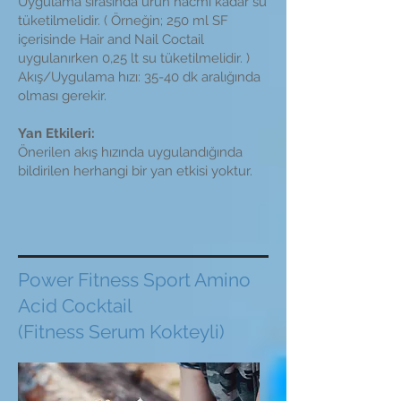
Uygulama sırasında ürün hacmi kadar su
tüketilmelidir. ( Örneğin; 250 ml SF
içerisinde Hair and Nail Coctail
uygulanırken 0,25 lt su tüketilmelidir. )
Akış/Uygulama hızı: 35-40 dk aralığında
olması gerekir.
Yan Etkileri:
Önerilen akış hızında uygulandığında
bildirilen herhangi bir yan etkisi yoktur.
Power Fitness Sport Amino
Acid Cocktail
(Fitness Serum Kokteyli)