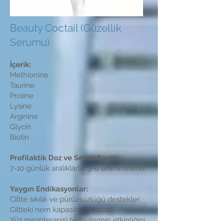
Beauty Coctail (Güzellik
Serumu)
İçerik:
Methionine
Taurine
Proline
Lysine
Arginine
Glycin
Biotin
Profilaktik Doz ve Seans Sayısı:
7-10 günlük aralıklarla, 3-6 seans önerilir.
Yaygın Endikasyonlar:
Ciltte sıkılık ve pürüzsüzlüğü destekler.
Ciltteki nem kapasitesini artırır.
Yüz mezoterapisi tedavilerinin etkinliğini