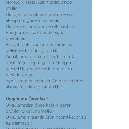
Nörolojik hastalıkların tedavisinde
etkilidir.
Hidrojen ve elektron donörü veya
akseptörü görevini üstlenir.
Hücre yenilenmesinde etkin rol alır.
Enerji artışını çok büyük ölçüde
destekler.
Bilişsel fonksiyonların onarımını ve
gelişiminde oldukça etkilidir.
Odaklanma problemlerinde, mental
düşüklüğü, depresyon başlangıcı,
bağımlılık tedavilerinde önemli bir
destek sağlar.
Aynı zamanda koenzim Q1 olarak görev
alır ve Q10 dan 10 kat etkilidir.
Uygulama Önerileri:
Uygulamadan önce kafein içeren
ürünler tüketilmemelidir.
Uygulama sırasında ürün hacmi kadar su
tüketilmelidir.