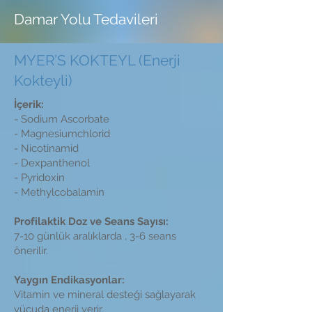
Damar Yolu Tedavileri
MYER’S KOKTEYL (Enerji
Kokteyli)
İçerik:
- Sodium Ascorbate
- Magnesiumchlorid
- Nicotinamid
- Dexpanthenol
- Pyridoxin
- Methylcobalamin
Profilaktik Doz ve Seans Sayısı:
7-10 günlük aralıklarda , 3-6 seans
önerilir.
Yaygın Endikasyonlar:
Vitamin ve mineral desteği sağlayarak
vücuda enerji verir.