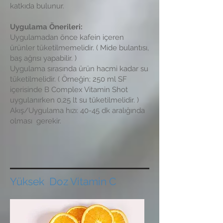
katkıda bulunur.
Uygulama Önerileri:
Uygulamadan önce kafein içeren
ürünler tüketilmemelidir. ( Mide bulantısı,
baş ağrısı yapabilir. )
Uygulama sırasında ürün hacmi kadar su
tüketilmelidir. ( Örneğin; 250 ml SF
içerisinde B Complex Vitamin Shot
uygulanırken 0,25 lt su tüketilmelidir. )
Akış/Uygulama hızı: 40-45 dk aralığında
olması gerekir.
Yüksek Doz Vitamin C