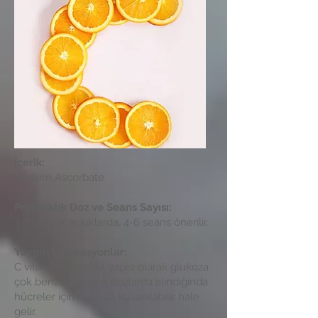
İçerik:
Sodium Ascorbate
Profilaktik Doz ve Seans Sayısı:
3-7 günlük aralıklarda, 4-6 seans önerilir.
Yaygın Endikasyonlar:
C vitamini molekül yapısı olarak glukoza
çok benzer. Yüksek dozlarda alındığında
hücreler için kolayca kullanılabilir hale
gelir.