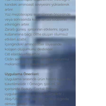
kandaki aminoasit seviyesini yükselerek
artırır.
Yüz mezoterapisi seanslarının öncesinde
veya sonrasında kullanılması tedavinin
etkinliğini artırır.
Zararlı güneş ışınlarının etkilerini, sigara
kullanımına bağlı ciltte oluşan olumsuz
etkileri azaltır.
İçeriğindeki aminoasitler sayesinde
kolajen oluşumunu destekler.
Cilt elastikiyetini artırır.
Cildin serbest radikallere karşı savunma
mekanizmasını harekete geçirir.
Uygulama Önerileri:
Uygulama sırasında ürün hacmi kadar su
tüketilmelidir. ( Örneğin; 500 ml SF
içerisinde Beauty Coctail Burning
uygulanırken 0,5 lt su tüketilmelidir. )
Akış/Uygulama hızı: 40-45 dk aralığında
olması gerekir.