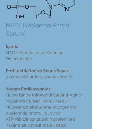
NAD+ (Yaşlanma Karşıtı
Serum)
İçerik:
NAD+ Nicotinamide Adenine
Dinucleoitide
Profilaktik Doz ve Seans Sayısı:
7 gün aralıklarda 4-5 seans önerilir.
Yaygın Endikasyonlar:
Hücre içinde mitokondriyal Anti-Aging (
Yaşlanma Karşıtı ) olarak rol alır.
Hücrelerde oksitlenme-indirgenme
olaylarında önemli rol oynar.
ATP-Ribozil parçalarının proteinlere
nakline 1substreat olarak katılır.