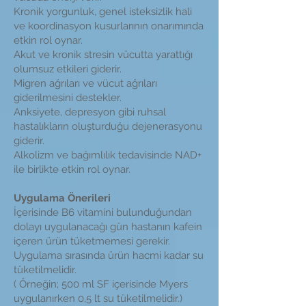
Kronik yorgunluk, genel isteksizlik hali
ve koordinasyon kusurlarının onarımında
etkin rol oynar.
Akut ve kronik stresin vücutta yarattığı
olumsuz etkileri giderir.
Migren ağrıları ve vücut ağrıları
giderilmesini destekler.
Anksiyete, depresyon gibi ruhsal
hastalıkların oluşturduğu dejenerasyonu
giderir.
Alkolizm ve bağımlılık tedavisinde NAD+
ile birlikte etkin rol oynar.
Uygulama Önerileri
İçerisinde B6 vitamini bulunduğundan
dolayı uygulanacağı gün hastanın kafein
içeren ürün tüketmemesi gerekir.
Uygulama sırasında ürün hacmi kadar su
tüketilmelidir.
( Örneğin; 500 ml SF içerisinde Myers
uygulanırken 0,5 lt su tüketilmelidir.)