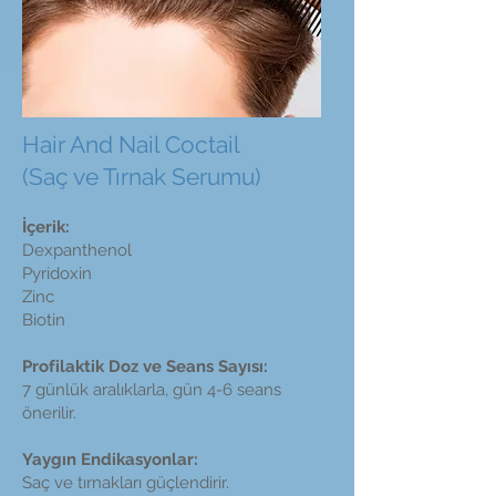
Hair And Nail Coctail
(Saç ve Tırnak Serumu)
İçerik:
Dexpanthenol
Pyridoxin
Zinc
Biotin
Profilaktik Doz ve Seans Sayısı:
7 günlük aralıklarla, gün 4-6 seans
önerilir.
Yaygın Endikasyonlar:
Saç ve tırnakları güçlendirir.