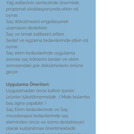
Yağ asitlerinin sentezinde önemlidir,
propionat oksidasyonunda etkin rol
oynar.
Saç dökülmesini engelleyerek
uzamasını destekler.
Saç ve tırnak kalitesini arttırır.
Sedef ve egzama tedavilerinde etkin rol
oynar.
Saç ekim tedavilerinde uygulama
sonrası saç köklerini besler ve ekim
sonrasındaki şok dökülmelerin önüne
geçer.
Uygulama Önerileri:
Uygulamadan önce kafein içeren
ürünler tüketilmemelidir. ( Mide bulantısı
baş ağrısı yapabilir. )
Saç Ekim tedavilerinde ve Saç
mezoterapisi tedavilerinde saç
ekiminden önce ve sonra destekleyici
olarak kullanılması önerilmektedir.