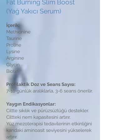
Fat Burning Slim Boost
(Yağ Yakıcı Serum)
İçerik:
Methionine
Taurine
Proline
Lysine
Arginine
Glycin
Biotin
Profilaktik Doz ve Seans Sayısı:
7-10 günlük aralıklarla, 3-6 seans önerilir.
Yaygın Endikasyonlar:
Ciltte sıkılık ve pürüzsüzlüğü destekler.
Ciltteki nem kapasitesini artırır.
Yüz mezoterapisi tedavilerinin etkinliğini
kandaki aminoasit seviyesini yükselerek
artırır.