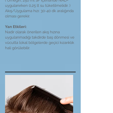
( Örneğin; 250 ml SF içerisinde NAD+
uygulanırken 0,25 lt su tüketilmelidir. )
Akış/Uygulama hızı: 30-40 dk aralığında
olması gerekir.
Yan Etkileri:
Nadir olarak önerilen akış hızına
uygulanmadığı takdirde baş dönmesi ve
vücutta lokal bölgelerde geçici kızarıklık
hali görülebilir.