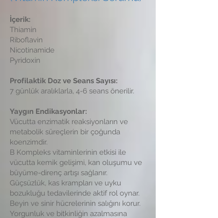
İçerik:
Thiamin
Riboflavin
Nicotinamide
Pyridoxin
Profilaktik Doz ve Seans Sayısı:
7 günlük aralıklarla, 4-6 seans önerilir.
Yaygın Endikasyonlar:
Vücutta enzimatik reaksiyonların ve
metabolik süreçlerin bir çoğunda
koenzimdir.
B Kompleks vitaminlerinin etkisi ile
vücutta kemik gelişimi, kan oluşumu ve
büyüme-direnç artışı sağlanır.
Güçsüzlük, kas krampları ve uyku
bozukluğu tedavilerinde aktif rol oynar.
Beyin ve sinir hücrelerinin salığını korur.
Yorgunluk ve bitkinliğin azalmasına