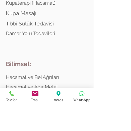
Kupaterapi (Hacamat)
Kupa Masajı
Tıbbi Sülük Tedavisi
Damar Yolu Tedavileri
Bilimsel:
Hacamat ve Bel Ağrıları
Hacamat ve Ağır Metal
Hacamat ve Herpes Zoster
Telefon
Email
Adres
WhatsApp
Fibromiyalaji ve Ozon
Çörek Otu Yağı ve Astım