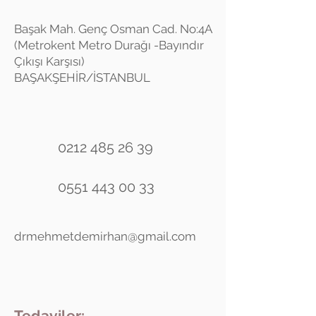
Başak Mah. Genç Osman Cad. No:4A
(Metrokent Metro Durağı -Bayındır
Çıkışı Karşısı)
BAŞAKŞEHİR/İSTANBUL
0212 485 26 39
0551 443 00 33
drmehmetdemirhan@gmail.com
Tedaviler: