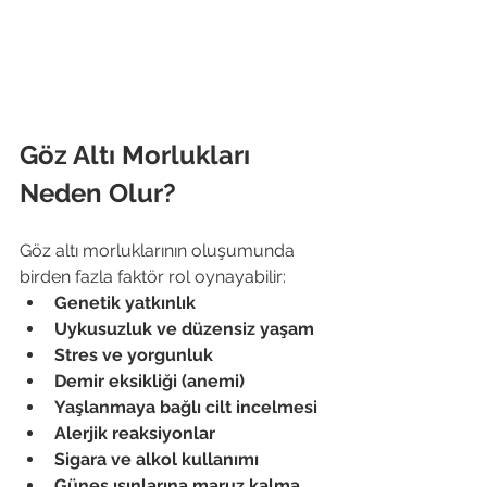
Göz Altı Morlukları 
Neden Olur?
Göz altı morluklarının oluşumunda 
birden fazla faktör rol oynayabilir:
Genetik yatkınlık
Uykusuzluk ve düzensiz yaşam
Stres ve yorgunluk
Demir eksikliği (anemi)
Yaşlanmaya bağlı cilt incelmesi
Alerjik reaksiyonlar
Sigara ve alkol kullanımı
Güneş ışınlarına maruz kalma