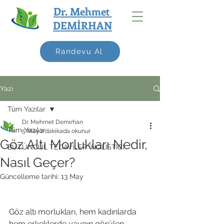
Dr. Mehmet
DEMİRHAN
Randevu Al
Yazı
Tüm Yazılar
Dr. Mehmet Demirhan
Tüm Yazılar
5 May
2 dakikada okunur
Göz Altı Morlukları Nedir,
BÜTÜNCÜL TEDAVİLER (HOLISTIC)
Nasıl Geçer?
Güncelleme tarihi:
13 May
Göz altı morlukları, hem kadınlarda 
hem erkeklerde yaygın görülen 