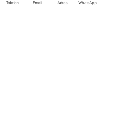
Telefon
Email
Adres
WhatsApp
Başak Mah. Genç Osman Cad. No:4A
(Metrokent Metro Durağı -Bayındır
Çıkışı Karşısı)
BAŞAKŞEHİR/İSTANBUL
0212 485 26 39
0551 443 00 33
drmehmetdemirhan@gmail.com