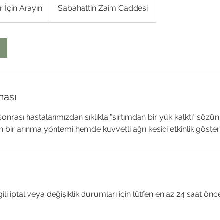
r İçin Arayın
Sabahattin Zaim Caddesi
ması
onrası hastalarımızdan sıklıkla "sırtımdan bir yük kalktı" söz
bir arınma yöntemi hemde kuvvetli ağrı kesici etkinlik gösteri
gili iptal veya değişiklik durumları için lütfen en az 24 saat önc