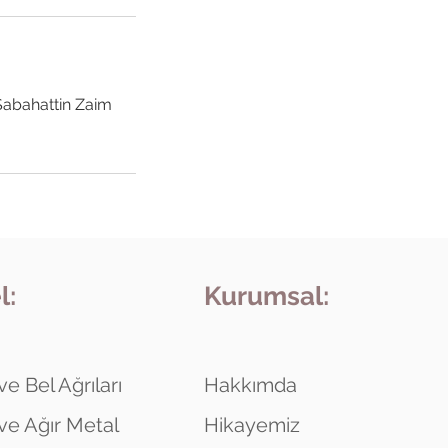
Sabahattin Zaim
l:
Kurumsal:
e Bel Ağrıları
Hakkımda
e Ağır Metal
Hikayemiz