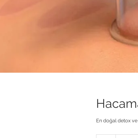
Hacama
En doğal detox ve y
Detaylar