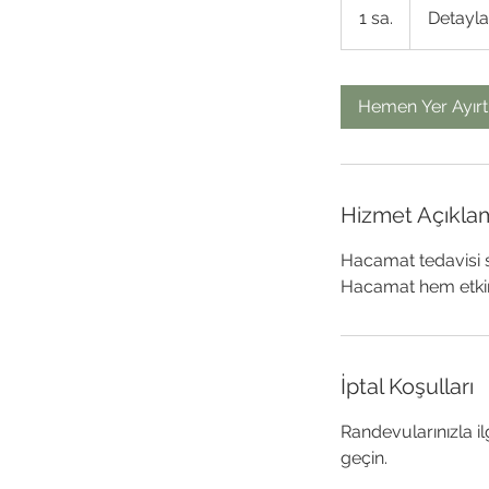
İçin
1 sa.
1
Detayla
Arayın
s
a
Hemen Yer Ayırt
Hizmet Açıkla
Hacamat tedavisi s
Hacamat hem etkin 
İptal Koşulları
Randevularınızla il