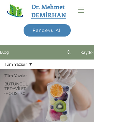
Dr. Mehmet
DEMİRHAN
Randevu Al
Kaydol
Blog
Tüm Yazılar
Tüm Yazılar
BÜTÜNCÜL
TEDAVİLER
(HOLISTIC)